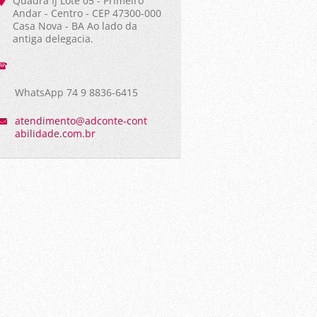
Quadra IJ Lote 05 - Primeiro
Andar - Centro - CEP 47300-000
Casa Nova - BA Ao lado da
antiga delegacia.
WhatsApp 74 9 8836-6415
atendime
nto@adco
nte-cont
abilidad
e.com.br